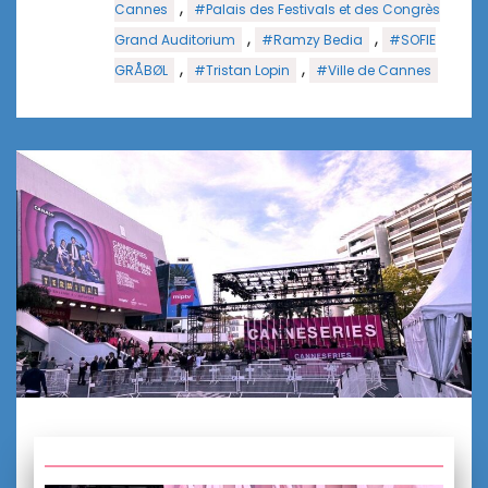
,
Cannes
#Palais des Festivals et des Congrès
,
,
Grand Auditorium
#Ramzy Bedia
#SOFIE
,
,
GRÅBØL
#Tristan Lopin
#Ville de Cannes