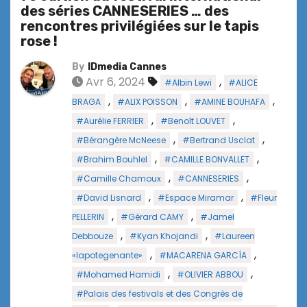
des séries CANNESERIES … des
rencontres privilégiées sur le tapis
rose !
By
IDmedia Cannes
Avr 6, 2024
,
#Albin Lewi
#ALICE
,
,
,
BRAGA
#ALIX POISSON
#AMINE BOUHAFA
,
,
#Aurélie FERRIER
#Benoît LOUVET
,
,
#Bérangère McNeese
#Bertrand Usclat
,
,
#Brahim Bouhlel
#CAMILLE BONVALLET
,
,
#Camille Chamoux
#CANNESERIES
,
,
#David Lisnard
#Espace Miramar
#Fleur
,
,
PELLERIN
#Gérard CAMY
#Jamel
,
,
Debbouze
#Kyan Khojandi
#Laureen
,
,
«lapotegenante»
#MACARENA GARCÍA
,
,
#Mohamed Hamidi
#OLIVIER ABBOU
#Palais des festivals et des Congrès de