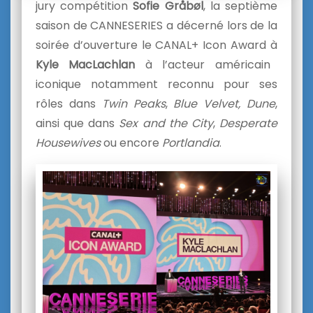
jury compétition
Sofie Gråbøl
, la septième
saison de CANNESERIES a décerné lors de la
soirée d’ouverture le CANAL+ Icon Award à
Kyle MacLachlan
à l’acteur américain
iconique notamment reconnu pour ses
rôles dans
T
win Peaks
,
Blue Velvet, Dune
,
ainsi que dans
Sex and the City
,
Desperate
Housewives
ou encore
Portlandia
.