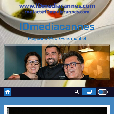
IDmediacannes
Magazine Web Evénementiel