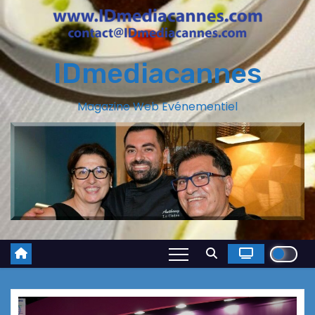
IDmediacannes
Magazine Web Evénementiel