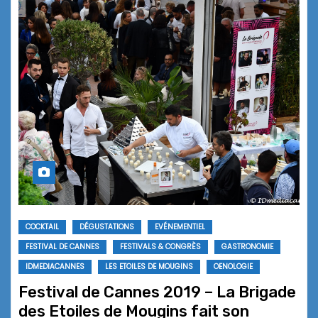
COCKTAIL
DÉGUSTATIONS
EVÉNEMENTIEL
FESTIVAL DE CANNES
FESTIVALS & CONGRÈS
GASTRONOMIE
IDMEDIACANNES
LES ETOILES DE MOUGINS
OENOLOGIE
Festival de Cannes 2019 – La Brigade
des Etoiles de Mougins fait son