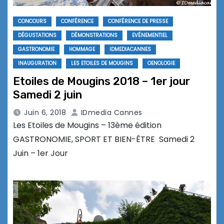
CONCOURS
CONFÉRENCE
CONFÉRENCE DE PRESSE
DÉGUSTATIONS
DÉMONSTRATIONS
EVÉNEMENTIEL
GASTRONOMIE
HOMMAGE
IDMEDIACANNES
INAUGURATION
LES ETOILES DE MOUGINS
OENOLOGIE
Etoiles de Mougins 2018 – 1er jour
Samedi 2 juin
Juin 6, 2018
IDmedia Cannes
Les Etoiles de Mougins – 13ème édition
GASTRONOMIE, SPORT ET BIEN-ÊTRE Samedi 2
Juin – 1er Jour