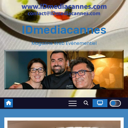
IDmediacannes
Magazine Web Evénementiel