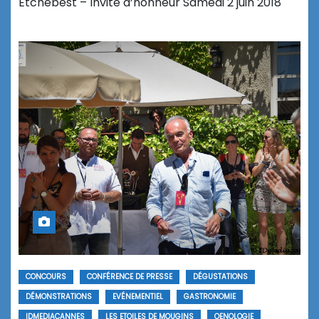
Etchebest – Invité d’honneur Samedi 2 juin 2018
CONCOURS
CONFÉRENCE DE PRESSE
DÉGUSTATIONS
DÉMONSTRATIONS
EVÉNEMENTIEL
GASTRONOMIE
IDMEDIACANNES
LES ETOILES DE MOUGINS
OENOLOGIE