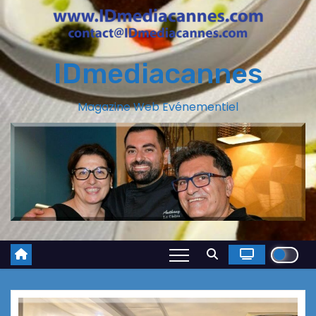
IDmediacannes
Magazine Web Evénementiel