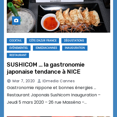
COCKTAIL
CÔTE D'AZUR FRANCE
DÉGUSTATIONS
EVÉNEMENTIEL
IDMEDIACANNES
INAUGURATION
RESTAURANT
SUSHICOM … la gastronomie
japonaise tendance à NICE
Mar 7, 2020
IDmedia Cannes
Gastronomie nippone et bonnes énergies …
Restaurant Japonais Sushicom Inauguration –
Jeudi 5 mars 2020 – 26 rue Masséna –…