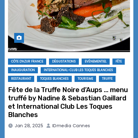
CÔTE D'AZUR FRANCE
DÉGUSTATIONS
EVÉNEMENTIEL
FÊTE
INAUGURATION
INTERNATIONAL-CLUB LES TOQUES BLANCHES
RESTAURANT
TOQUES BLANCHES
TOURISME
TRUFFE
Fête de la Truffe Noire d’Aups … menu
truffé by Nadine & Sebastian Gaillard
et International Club Les Toques
Blanches
Jan 28, 2025
IDmedia Cannes