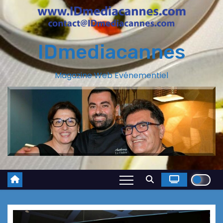
IDmediacannes
Magazine Web Evénementiel