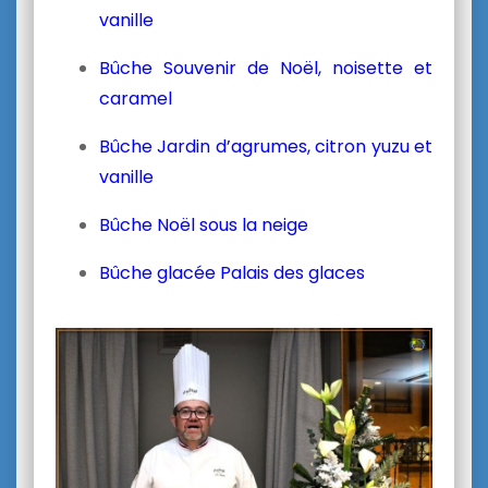
vanille
Bûche Souvenir de Noël, noisette et
caramel
Bûche Jardin d’agrumes, citron yuzu et
vanille
Bûche Noël sous la neige
Bûche glacée Palais des glaces