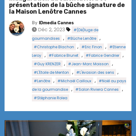
présentation de la bûche signature de
la Maison Lenôtre Cannes
By
IDmedia Cannes
Déc 2, 2023
#(Dé)luge de
,
,
gourmandises
#Bûche Lenôtre
,
,
#Christophe Blachon
#Eric Finon
#Etienne
,
,
,
Leroy
#Fabrice Brunet
#Fabrice Gendrier
,
,
#Guy KRENZER
#Jean-Marc Moisson
,
,
#L'Etoile de Menton
#L'évasion des sens
,
,
#Lenôtre
#Michaël Cailloux
#Noël au pays
,
,
de la gourmandise
#Salon Riviera Cannes
#Stéphanie Rolea