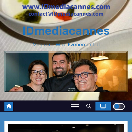
IDmediacannes
Magazine Web Evénementiel