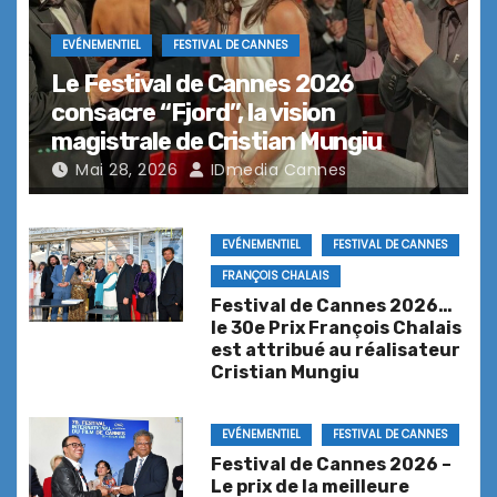
EVÉNEMENTIEL
FESTIVAL DE CANNES
Caffé César, restaurant L’Initial …
Le Festival de Cannes 2026
Ouvert depuis le 4 juin
consacre “Fjord”, la vision
magistrale de Cristian Mungiu
Mai 28, 2026
IDmedia Cannes
Hyde Beach Cannes … la nouvelle
EVÉNEMENTIEL
FESTIVAL DE CANNES
plage du Grand Hôtel Cannes*****
ouvre le 2 juin !
FRANÇOIS CHALAIS
Festival de Cannes 2026…
le 30e Prix François Chalais
est attribué au réalisateur
Cristian Mungiu
SUSHICOM … la gastronomie
japonaise tendance à NICE
EVÉNEMENTIEL
FESTIVAL DE CANNES
Festival de Cannes 2026 –
Le prix de la meilleure