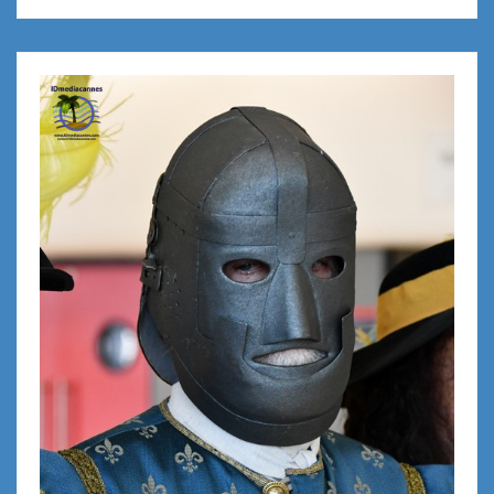
Fête de la Truffe Noire d’Aups …
menu truffé by Nadine & Sebastian
Gaillard et International Club Les
Toques Blanches
28e Kermesse aux Poissons de
Théoule-sur-Mer … dégustation et
inauguration
Aups, capitale de la truffe varoise …
32ème Fête de la Truffe Noire
Dîner à 6 mains by Thierry