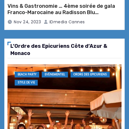
Table du Cantemerle à Vence
Vins & Gastronomie … 4ème soirée de gala
Franco-Marocaine au Radisson Blu
Marrakech Carré Eden*****
Nov 24, 2023
IDmedia Cannes
Une institution modernisée …
inauguration de La Maison de Bâcon
L’Ordre des Epicuriens Côte d’Azur &
Monaco
BEACH PARTY
EVÉNEMENTIEL
ORDRE DES EPICURIENS
Nouveau challenge pour Guillaume
STYLE DE VIE
Arragon … Restaurant La Rotonde –
Mandelieu La Napoule
Benjamin Bourgoin & Pascal
Leonetti … dégustation mets & vins