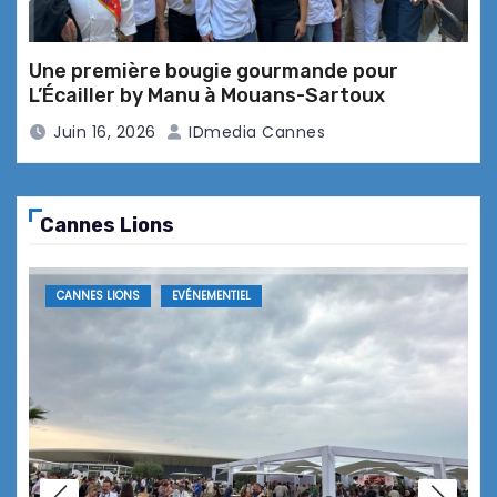
Une première bougie gourmande pour
L’Écailler by Manu à Mouans-Sartoux
« Les Rencontres de l’Opéra » …
Juin 16, 2026
IDmedia Cannes
Soirée Mozart à La Vague de St Paul
Cannes Lions
Le Dandy Club à Cannes … des
CANNES LIONS
EVÉNEMENTIEL
accords parfaits !
» In the mood for » … Mood, le
nouveau lieu convivial tendance !