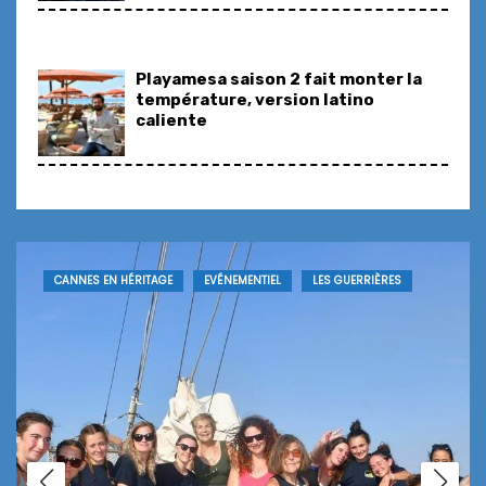
Hôtel, Restaurant & Spa Le
Cantemerle : 40 ans d’élégance
célébrés en une nuit d’exception
Le VESUVIO 1958… une nouvelle page
s’écrit, entre héritage et modernité
EVÉNEMENTIEL
PETIT FUTÉ
Côté Jardin, l’art de vivre
méditerranéen signé Steve
Moracchini