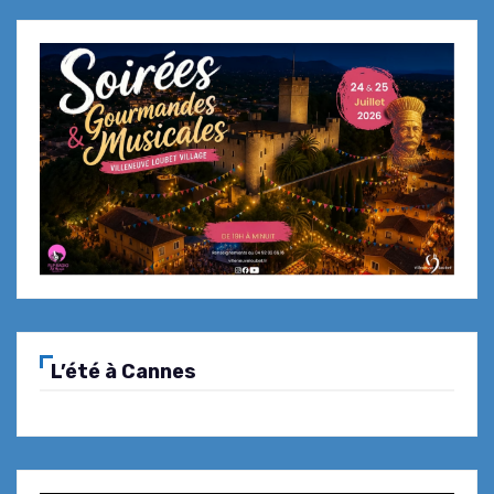
Rodolphe Loury… une cuisine
gastronomique aux saveurs
provençales à « La Table de Pierre »
– Saint-Paul de Vence
Playamesa, une nouvelle adresse
caliente à Saint-Laurent du Var
L’été à Cannes
Caffé César – Restaurant L’initial : le
brasero est de retour tous les
week-ends d’été