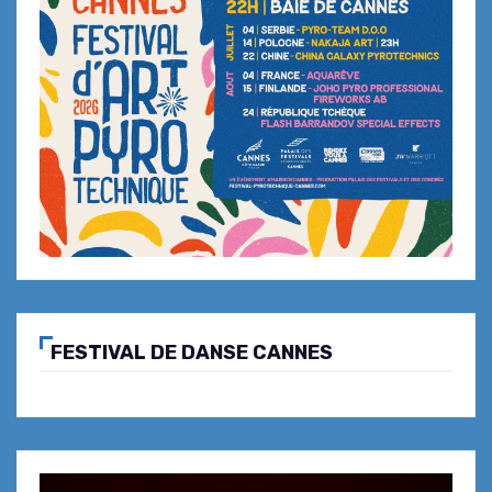
mémorables !
Caffé César – Restaurant L’Initial : le
brasero est de retour pour tout l’été
les vendredis soir, samedis soir et
dimanches midi
Bistro Le Bouchon, au cœur du
village médiéval de Tourrettes-sur-
Loup by Diego Ferriol
FESTIVAL DE DANSE CANNES
Inauguration du restaurant Maison
Bellet by Florian Mercadier