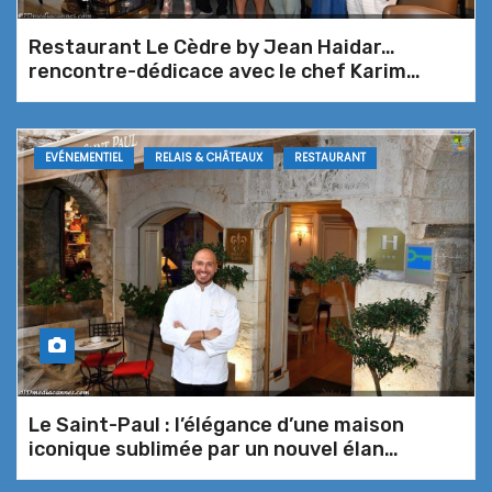
expérience culinaire d’exception en
Provence by Nicolas Leclair
Restaurant Le Cèdre by Jean Haidar…
rencontre-dédicace avec le chef Karim
Haïdar
Le Californie : la diversité s’y
EVÉNEMENTIEL
RELAIS & CHÂTEAUX
RESTAURANT
déguste – Inauguration du premier
restaurant inclusif des Alpes-
Maritimes
Petits plats dans les grands pour la
rentrée de la S.A.M.B.A.N.
Le Saint-Paul : l’élégance d’une maison
iconique sublimée par un nouvel élan
L’Agapè, une table intimiste et
culinaire signé Pietro Ingrande
gourmande au cœur de Cros-de-