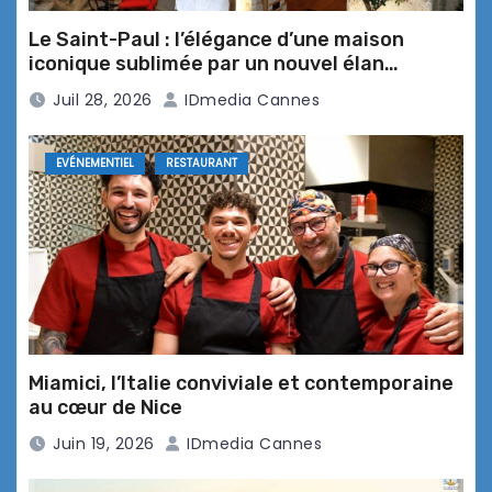
Menu de Pâques à 6 mains au Caffé
César – Opio
Le Saint-Paul : l’élégance d’une maison
iconique sublimée par un nouvel élan
culinaire signé Pietro Ingrande
Juil 28, 2026
IDmedia Cannes
EVÉNEMENTIEL
RESTAURANT
Pâques à l’Oasis … délices et
bonheurs gourmands
Nicolas Decherchi et Mathieu
Marchand réveillent les couleurs de
l’amour à l’Oasis …
Miamici, l’Italie conviviale et contemporaine
au cœur de Nice
Juin 19, 2026
IDmedia Cannes
Assiette d’automne gourmande à la