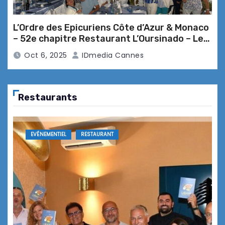
La Vague de St Paul … nouvelle
L’Ordre des Epicuriens Côte d’Azur & Monaco
saison gourmande Au Jardin de la
– 52e chapitre Restaurant L’Oursinado – Le
Vague
Pradet
Oct 6, 2025
IDmedia Cannes
Le Caffé César Opio … la carte terroir
Restaurants
s’installe en terrasse !
EVÉNEMENTIEL
RESTAURANT
20 ans de « Coup de Fourchette » …
ça se fête !