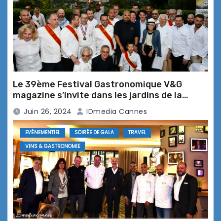
11ème automne à Théoule … des
menus aux couleurs de l’automne
Le Paseo … la nouvelle terrasse
Le 39ème Festival Gastronomique V&G
colorée de l’Hôtel Juana***** à
Juan-les-Pins
magazine s’invite dans les jardins de la
Bastide Saint Antoine***** Grasse
Juin 26, 2024
IDmedia Cannes
EVÉNEMENTIEL
SOIRÉE DE GALA
TRAVEL
Caffé César, Restaurant L’initial …
VINS & GASTRONOMIE
week-end brasero tout l’été
Les soirées vendredi-brasero à La