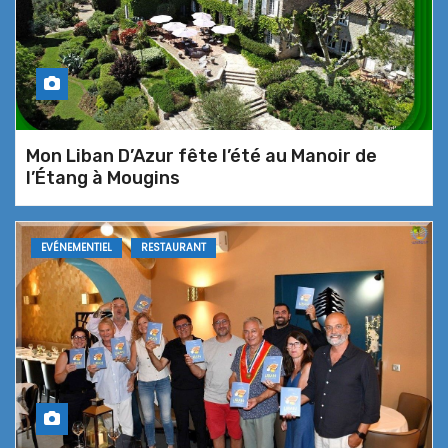
Les Voiles de Théoule – Une
Kermesse aux Poissons version
Grande Marée
Inauguration de la 29e Kermesse
Mon Liban D’Azur fête l’été au Manoir de
aux Poissons… une expérience
l’Étang à Mougins
marine à Théoule-sur-Mer
EVÉNEMENTIEL
RESTAURANT
Le Cantemerle célèbre ses 40 ans
d’histoire et d’excellence … un
buffet de la mer d’anthologie
Restaurant Toile Blanche… une