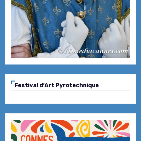
Molinengo, Frédéric Bogé et Bruno
Gensdarme au Caffé César, L’initial à
Opio
L’Automne à Théoule-sur-Mer … Le
coup d’Fourchette appuie sur le
champignon !
Festival d’Art Pyrotechnique
Présentation de la Société des Amis
du Musée des Beaux-Arts de Nice …
Restaurant « Le Patio » – Hôtel La
Pérouse Nice
Caffé César L’initial fête ses 5 ans
d’expériences culinaires