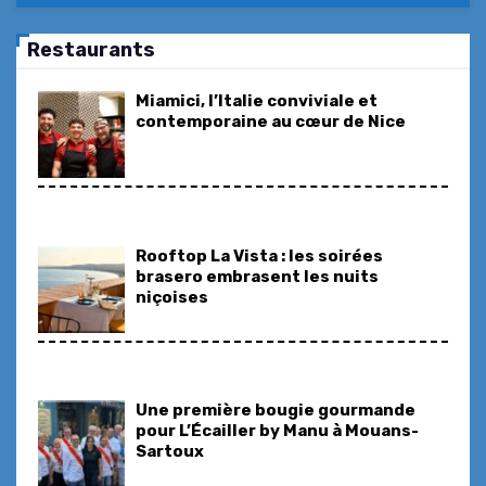
Restaurants
Rooftop La Vista : les soirées
brasero embrasent les nuits
niçoises
Une première bougie gourmande
pour L’Écailler by Manu à Mouans-
Sartoux
Playamesa saison 2 fait monter la
température, version latino
caliente