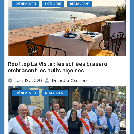
La Maréa … Théoule-sur-Mer
EVÉNEMENTIEL
HÔTELLERIE
RESTAURANT
Le Coup de Fourchette en mode
champignon à Théoule-sur-Mer
Rooftop La Vista : les soirées brasero
embrasent les nuits niçoises
Juin 19, 2026
IDmedia Cannes
L’Automne à Théoule … le
champignon dans tous ses états !
EVÉNEMENTIEL
RESTAURANT
Mozart surfe sur la Vague de St Paul
… soirée magique !