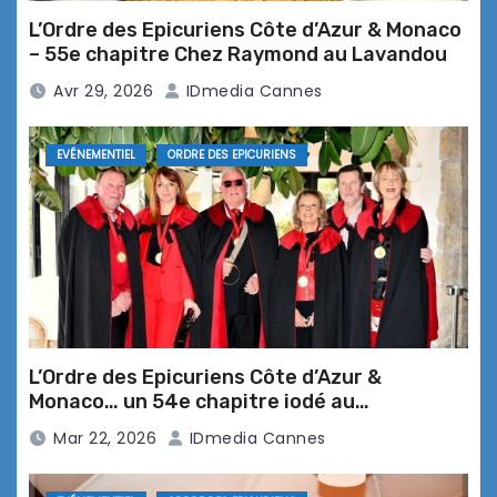
L’Ordre des Epicuriens Côte d’Azur & Monaco
– 55e chapitre Chez Raymond au Lavandou
Avr 29, 2026
IDmedia Cannes
Perla Riviera Hôtel*** … un havre de
paix au cœur des Alpes Maritimes
EVÉNEMENTIEL
ORDRE DES EPICURIENS
Saveurs Salines … le nouveau
restaurant bistronomique aux
saveurs iodées
L’Ordre des Epicuriens Côte d’Azur &
Monaco… un 54e chapitre iodé au
L’Automne à Théoule, 10ème édition
restaurant La Maréa
Mar 22, 2026
IDmedia Cannes
: les champignons à l’honneur !