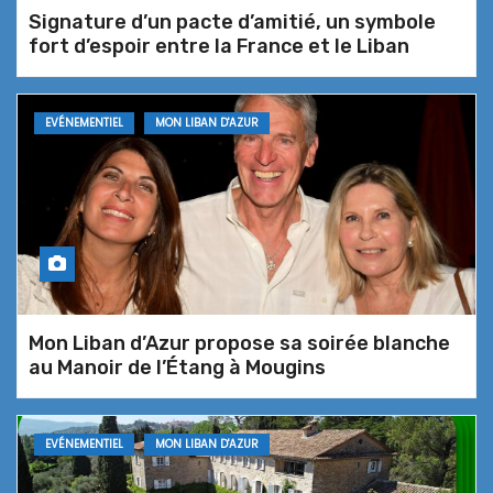
Signature d’un pacte d’amitié, un symbole
Le Domino entre en jeu… la nouvelle
fort d’espoir entre la France et le Liban
table de Jacques Rolancy
EVÉNEMENTIEL
MON LIBAN D'AZUR
La 29e Kermesse aux Poissons de
Théoule-sur-Mer accoste au
BISTROT M – Tiara Miramar Beach
Resort*****
Mon Liban d’Azur propose sa soirée blanche
Kermesse aux Poissons de Théoule-
au Manoir de l’Étang à Mougins
sur-Mer – Escale gourmande au
Marco Polo
EVÉNEMENTIEL
MON LIBAN D'AZUR