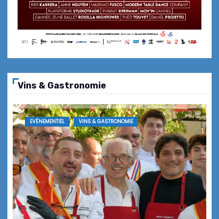
27ème Kermesse aux Poissons … le
meilleur de la mer est au « coup
d’Fourchette »
Vins & Gastronomie
27ème Kermesse aux Poissons de
Théoule-sur-Mer & Rallye Kermesse
EVÉNEMENTIEL
VINS & GASTRONOMIE
Bienvenido à la soirée
d’inauguration du restaurant
mexicain Tigermilk à Nice