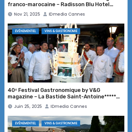
franco-marocaine – Radisson Blu Hotel
NOELISSIMO et dîner raffiné au
Marrakech Carré Eden*****
Nov 21, 2025
IDmedia Cannes
restaurant La Rotonde – Mandelieu-
la-Napoule
EVÉNEMENTIEL
VINS & GASTRONOMIE
Soirée Terre & Mer – Vins &
Gastronomie à la Bastide du
Cantemerle
40ᵉ Festival Gastronomique by V&G
Les offres de fin d’année de l’Hôtel
magazine – La Bastide Saint-Antoine*****
Restaurant & Spa Cantemerle****
Grasse
Juin 25, 2025
IDmedia Cannes
EVÉNEMENTIEL
VINS & GASTRONOMIE