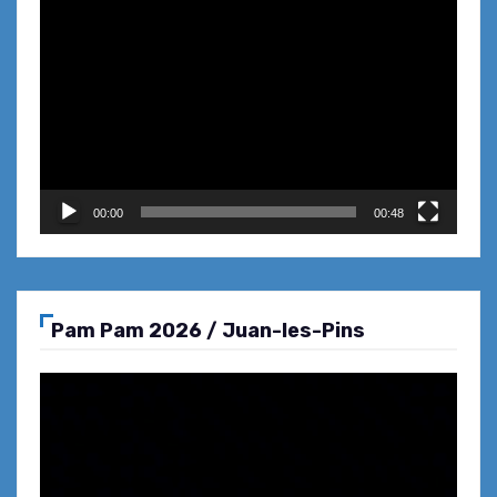
Lecteur
vidéo
Le coup de fourchette … nouvelle
adresse, nouvelle déco mais
toujours la même excellence
culinaire
00:00
00:48
Restaurant EMOVERE … un parfum
d’Italie à Cagnes-sur-Mer
Pam Pam 2026 / Juan-les-Pins
Lecteur
LA ROTONDE … un menu de
vidéo
printemps terre/mer tout en
fraîcheur