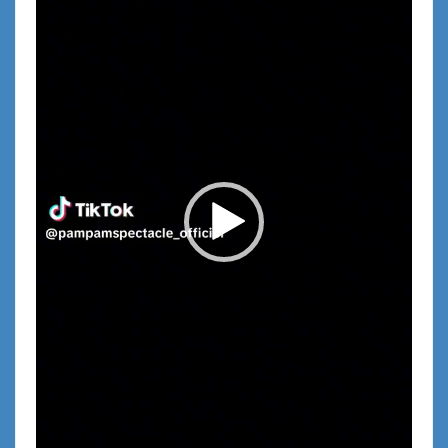
L’Ordre des Epicuriens Côte d’Azur &
Monaco – 49e chapitre Restaurant
La Chaumière Nice
Kermesse aux Poissons de Théoule-
sur-Mer … ode à la mer au restaurant
Comme à la Maison
La 28e Kermesse aux Poissons de
Théoule-sur-Mer accoste au « coup
d’Fourchette »