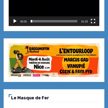
Kermesse aux Poissons de Théoule-
sur-Mer … escale gourmande Chez
Philippe
00:00
01:29
Kermesse aux Poissons de Théoule-
sur-Mer … retour de pêche au Marco
Polo
Inauguration de la 28e Kermesse
aux Poissons … partage et
convivialité
Le Masque de Fer