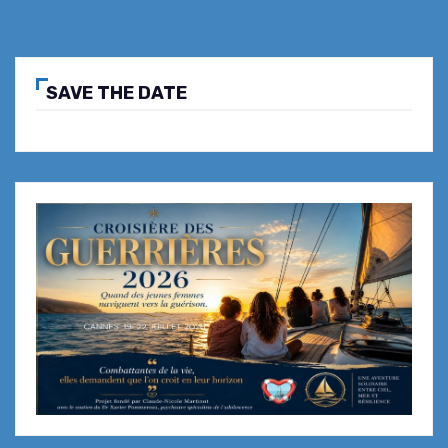
Cagnes
SAVE THE DATE
Opening Night Playamesa- Élégance
& Rythmes Latinos
Restaurant Ciro’s Cannes, nouvelle
adresse iconique sur la plage de
l’Hôtel Barrière Le Majestic Cannes
Une escale chic au sommet de l’été…
Restaurant Marea – Rooftop du
Canopy by Hilton Cannes