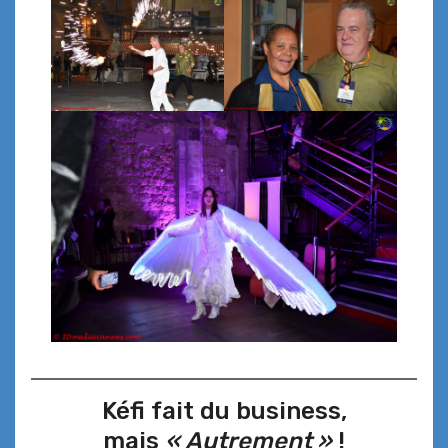
Kéfi fait du business,
mais
« Autrement »
!