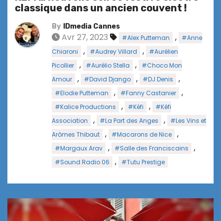
classique dans un ancien couvent !
By
IDmedia Cannes
Avr 27, 2023
,
#Alex Putteman
#Anne
,
,
Chiaroni
#Audrey Villard
#Aurélien
,
,
Picollier
#Aurélio Stella
#Choco Mon
,
,
,
Amour
#David Django
#DJ Denis
,
,
#Elodie Putteman
#Fanny Castanier
,
,
#Kalice Productions
#Kéfi
#Kéfi
,
,
Association
#La Part des Anges
#Les Vins et
,
,
Arômes Thibaut
#Macarons de Nice
,
,
#Margaux Arav
#Salle des Franciscains
,
#Sound Radio 06
#Tutu Prestige