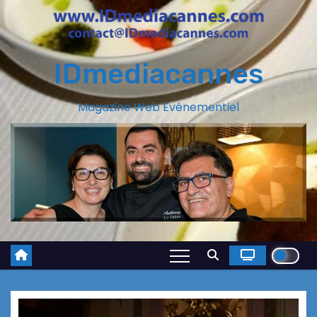
IDmediacannes
Magazine Web Evénementiel