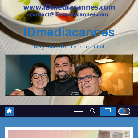
IDmediacannes
Magazine Web Evénementiel