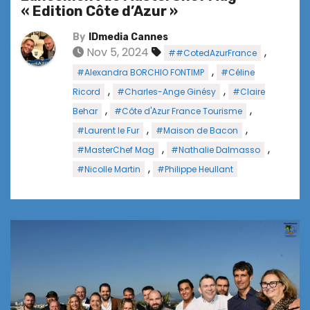
« Edition Côte d’Azur »
By
IDmedia Cannes
Nov 5, 2024
,
##CotedAzurFrance
,
#Alexandra BORCHIO FONTIMP
#Céline
,
,
Ricord
#Charles-Ange Ginésy
#Claire
,
,
Behar
#Côte d'Azur France Tourisme
,
,
#Laurent le Fur
#Maison de Bacon
,
,
#MasterChef Mag
#Nathalie Dalmasso
,
#Nicolle Martin
#Philippe Heullant