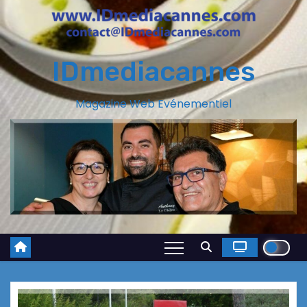
IDmediacannes
Magazine Web Evénementiel