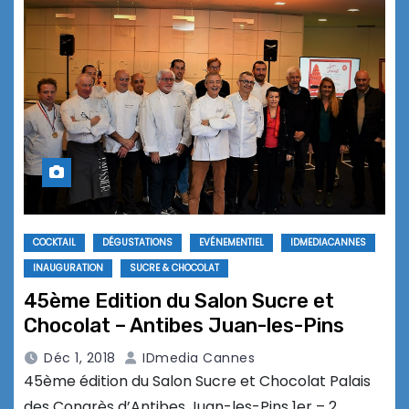
COCKTAIL
DÉGUSTATIONS
EVÉNEMENTIEL
IDMEDIACANNES
INAUGURATION
SUCRE & CHOCOLAT
45ème Edition du Salon Sucre et
Chocolat – Antibes Juan-les-Pins
Déc 1, 2018
IDmedia Cannes
45ème édition du Salon Sucre et Chocolat Palais
des Congrès d’Antibes Juan-les-Pins 1er – 2