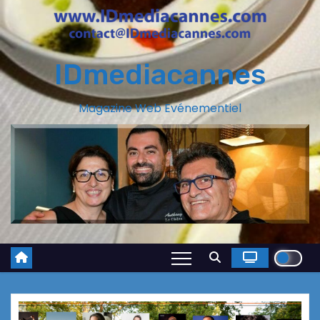
IDmediacannes
Magazine Web Evénementiel