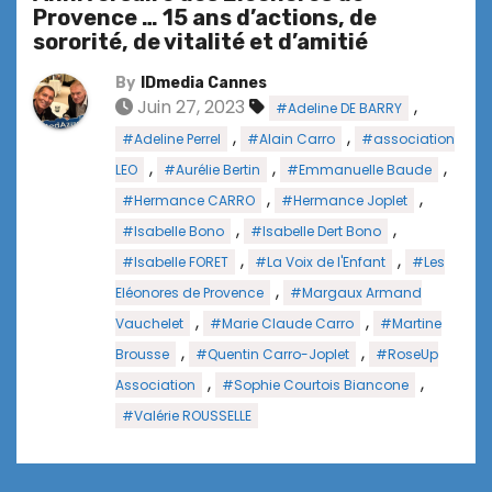
Provence … 15 ans d’actions, de
sororité, de vitalité et d’amitié
By
IDmedia Cannes
Juin 27, 2023
,
#Adeline DE BARRY
,
,
#Adeline Perrel
#Alain Carro
#association
,
,
,
LEO
#Aurélie Bertin
#Emmanuelle Baude
,
,
#Hermance CARRO
#Hermance Joplet
,
,
#Isabelle Bono
#Isabelle Dert Bono
,
,
#Isabelle FORET
#La Voix de l'Enfant
#Les
,
Eléonores de Provence
#Margaux Armand
,
,
Vauchelet
#Marie Claude Carro
#Martine
,
,
Brousse
#Quentin Carro-Joplet
#RoseUp
,
,
Association
#Sophie Courtois Biancone
#Valérie ROUSSELLE