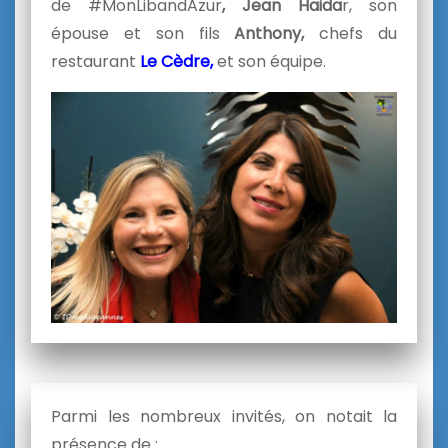
de #MonLibandAzur
,
Jean Haida
r, son
épouse et son fils
Anthony,
chefs du
restaurant
Le Cèdre,
et son équipe.
Parmi les nombreux invités, on notait la
présence de :