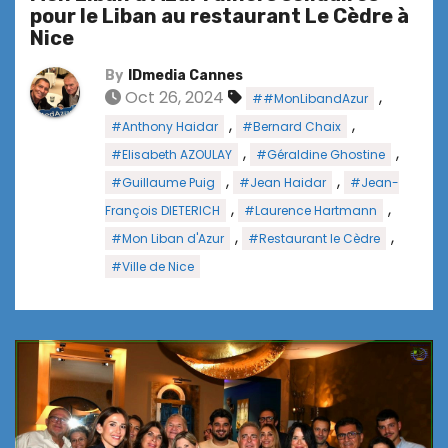
pour le Liban au restaurant Le Cèdre à
Nice
By
IDmedia Cannes
Oct 26, 2024
,
##MonLibandAzur
,
,
#Anthony Haidar
#Bernard Chaix
,
,
#Elisabeth AZOULAY
#Géraldine Ghostine
,
,
#Guillaume Puig
#Jean Haidar
#Jean-
,
,
François DIETERICH
#Laurence Hartmann
,
,
#Mon Liban d'Azur
#Restaurant le Cèdre
#Ville de Nice