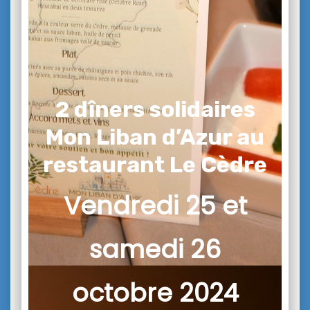
2 dîners solidaires
Mon Liban d’Azur au
restaurant Le Cèdre
Vendredi 25 et
samedi 26
octobre 2024