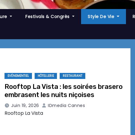
ture
Festivals & Congrès
Style De Vie
EVÉNEMENTIEL
HÔTELLERIE
RESTAURANT
Rooftop La Vista : les soirées brasero
embrasent les nuits niçoises
Juin 19, 2026
IDmedia Cannes
Rooftop La Vista