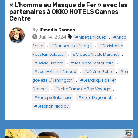
« L’homme au Masque de Fer » avec les
partenaires à OKKO HOTELS Cannes
Centre
By
IDmedia Cannes
Juil 14, 2024
,
#Albert Enriquez
#Anca
,
,
Sonia
#Cannes en Héritage
#Christophe
,
,
Roustan Delatour
#Claude Nicole Martinot
,
,
#David Lisnard
#Ile Sainte-Marguerite
,
,
#Jean-Michel Arnaud
#Jérôme Reber
#La
,
goélette O'Remington
#Le Masque de Fer
,
,
Cannes
#Notre Dame de Bon Voyage
,
,
#Philippe Salciccia
#Pierre Dagonnot
#Stéphan Nicolay