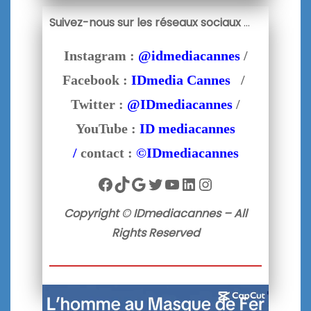
Suivez-nous sur les réseaux sociaux
…
Instagram :
@idmediacannes
/
Facebook :
IDmedia Cannes
/
Twitter :
@IDmediacannes
/
YouTube :
ID mediacannes
/
contact :
©IDmediacannes
Facebook
TikTok
Google
Twitter
YouTube
LinkedIn
Instagram
Copyright © IDmediacannes – All
Rights Reserved