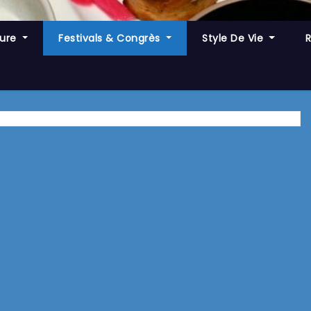
ture
Festivals & Congrès
Style De Vie