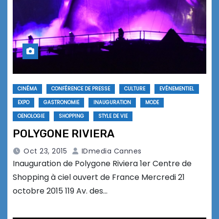
CINÉMA
CONFÉRENCE DE PRESSE
CULTURE
EVÉNEMENTIEL
EXPO
GASTRONOMIE
INAUGURATION
MODE
OENOLOGIE
SHOPPING
STYLE DE VIE
POLYGONE RIVIERA
Oct 23, 2015
IDmedia Cannes
Inauguration de Polygone Riviera 1er Centre de
Shopping à ciel ouvert de France Mercredi 21
octobre 2015 119 Av. des…