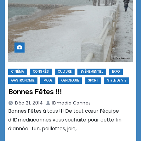
CINÉMA
CONGRÈS
CULTURE
EVÉNEMENTIEL
EXPO
GASTRONOMIE
MODE
OENOLOGIE
SPORT
STYLE DE VIE
Bonnes Fêtes !!!
Déc 21, 2014
IDmedia Cannes
Bonnes Fêtes à tous !!! De tout cœur l’équipe
d’IDmediacannes vous souhaite pour cette fin
d’année : fun, paillettes, joie,…