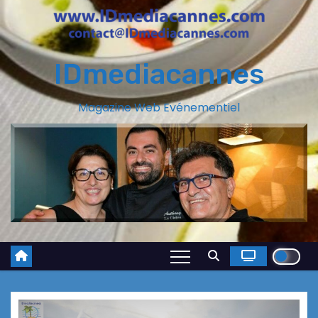
IDmediacannes
Magazine Web Evénementiel