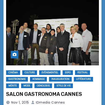
CINÉMA
CULTURE
EVÉNEMENTIEL
EXPO
FESTIVAL
GASTRONOMIE
HOMMAGE
INAUGURATION
LITTÉRATURE
MÉRITE
MODE
OENOLOGIE
STYLE DE VIE
SALON GASTRONOMA CANNES
Nov 1, 2015
IDmedia Cannes