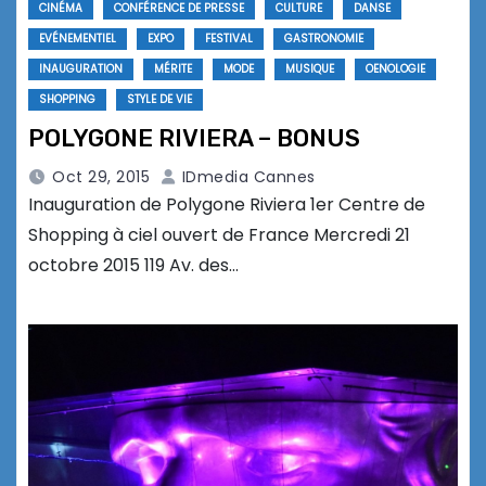
CINÉMA
CONFÉRENCE DE PRESSE
CULTURE
DANSE
EVÉNEMENTIEL
EXPO
FESTIVAL
GASTRONOMIE
INAUGURATION
MÉRITE
MODE
MUSIQUE
OENOLOGIE
SHOPPING
STYLE DE VIE
POLYGONE RIVIERA – BONUS
Oct 29, 2015
IDmedia Cannes
Inauguration de Polygone Riviera 1er Centre de
Shopping à ciel ouvert de France Mercredi 21
octobre 2015 119 Av. des…