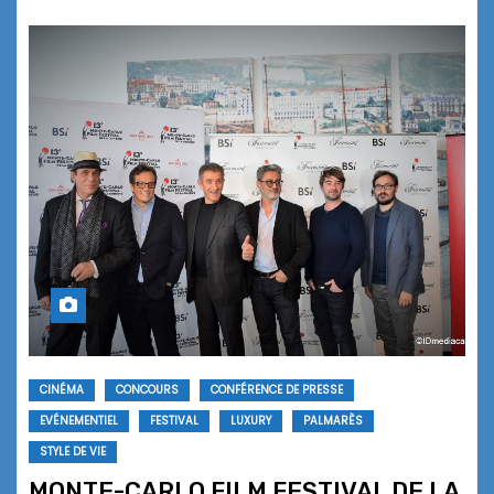
CINÉMA
CONCOURS
CONFÉRENCE DE PRESSE
EVÉNEMENTIEL
FESTIVAL
LUXURY
PALMARÈS
STYLE DE VIE
MONTE-CARLO FILM FESTIVAL DE LA