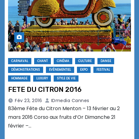
CARNAVAL
CHANT
CINÉMA
CULTURE
DANSE
DÉMONSTRATIONS
EVÉNEMENTIEL
EXPO
FESTIVAL
HOMMAGE
LUXURY
STYLE DE VIE
FETE DU CITRON 2016
Fév 23, 2016
IDmedia Cannes
83ème Fête du Citron Menton – 13 février au 2
mars 2016 Corso aux fruits d’Or Dimanche 21
février –…