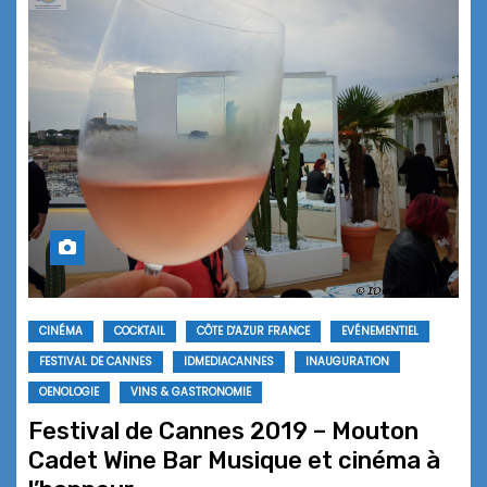
CINÉMA
COCKTAIL
CÔTE D'AZUR FRANCE
EVÉNEMENTIEL
FESTIVAL DE CANNES
IDMEDIACANNES
INAUGURATION
OENOLOGIE
VINS & GASTRONOMIE
Festival de Cannes 2019 – Mouton
Cadet Wine Bar Musique et cinéma à