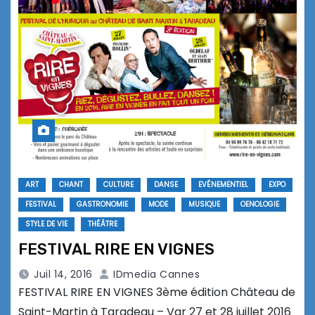
ART
CHANT
CULTURE
DANSE
EVÉNEMENTIEL
EXPO
FESTIVAL
GASTRONOMIE
MODE
MUSIQUE
OENOLOGIE
STYLE DE VIE
THÉÂTRE
FESTIVAL RIRE EN VIGNES
Juil 14, 2016
IDmedia Cannes
FESTIVAL RIRE EN VIGNES 3ème édition Château de
Saint-Martin à Taradeau – Var 27 et 28 juillet 2016