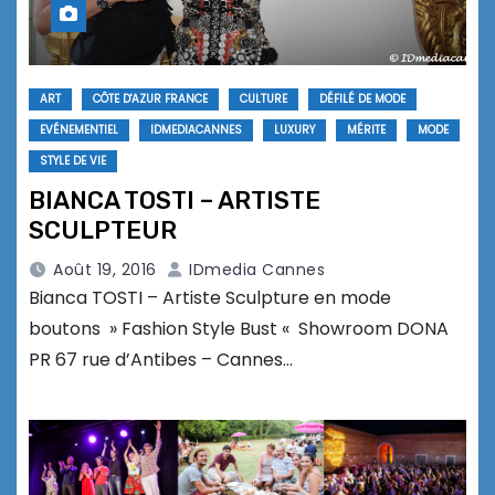
ART
CÔTE D'AZUR FRANCE
CULTURE
DÉFILÉ DE MODE
EVÉNEMENTIEL
IDMEDIACANNES
LUXURY
MÉRITE
MODE
STYLE DE VIE
BIANCA TOSTI – ARTISTE
SCULPTEUR
Août 19, 2016
IDmedia Cannes
Bianca TOSTI – Artiste Sculpture en mode
boutons » Fashion Style Bust « Showroom DONA
PR 67 rue d’Antibes – Cannes…