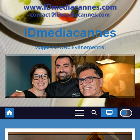
IDmediacannes
Magazine Web Evénementiel