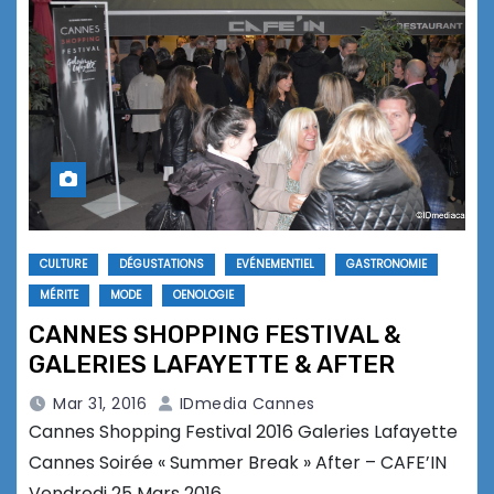
CULTURE
DÉGUSTATIONS
EVÉNEMENTIEL
GASTRONOMIE
MÉRITE
MODE
OENOLOGIE
CANNES SHOPPING FESTIVAL &
GALERIES LAFAYETTE & AFTER
Mar 31, 2016
IDmedia Cannes
Cannes Shopping Festival 2016 Galeries Lafayette
Cannes Soirée « Summer Break » After – CAFE’IN
Vendredi 25 Mars 2016