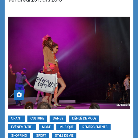
CHANT
CULTURE
DANSE
DÉFILÉ DE MODE
EVÉNEMENTIEL
MODE
MUSIQUE
REMERCIEMENTS
SHOPPING
SPORT
STYLE DE VIE