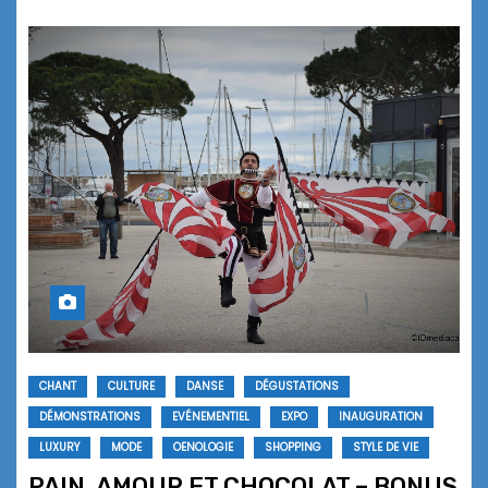
CHANT
CULTURE
DANSE
DÉGUSTATIONS
DÉMONSTRATIONS
EVÉNEMENTIEL
EXPO
INAUGURATION
LUXURY
MODE
OENOLOGIE
SHOPPING
STYLE DE VIE
PAIN, AMOUR ET CHOCOLAT – BONUS