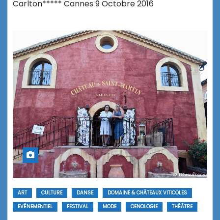
Carlton***** Cannes 9 Octobre 2016
ART
CULTURE
DANSE
DOMAINE & CHÂTEAUX VITICOLES
EVÉNEMENTIEL
FESTIVAL
MODE
OENOLOGIE
THÉÂTRE