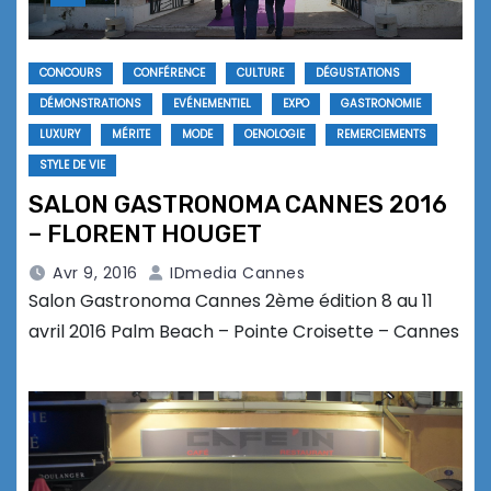
CONCOURS
CONFÉRENCE
CULTURE
DÉGUSTATIONS
DÉMONSTRATIONS
EVÉNEMENTIEL
EXPO
GASTRONOMIE
LUXURY
MÉRITE
MODE
OENOLOGIE
REMERCIEMENTS
STYLE DE VIE
SALON GASTRONOMA CANNES 2016
– FLORENT HOUGET
Avr 9, 2016
IDmedia Cannes
Salon Gastronoma Cannes 2ème édition 8 au 11
avril 2016 Palm Beach – Pointe Croisette – Cannes