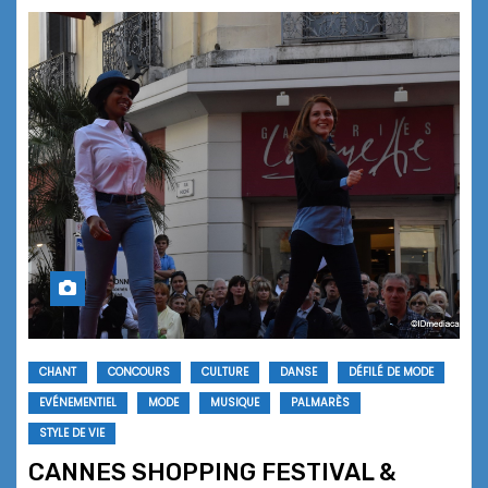
CHANT
CONCOURS
CULTURE
DANSE
DÉFILÉ DE MODE
EVÉNEMENTIEL
MODE
MUSIQUE
PALMARÈS
STYLE DE VIE
CANNES SHOPPING FESTIVAL &