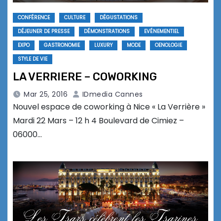
CONFÉRENCE
CULTURE
DÉGUSTATIONS
DÉJEUNER DE PRESSE
DÉMONSTRATIONS
EVÉNEMENTIEL
EXPO
GASTRONOMIE
LUXURY
MODE
OENOLOGIE
STYLE DE VIE
LA VERRIERE – COWORKING
Mar 25, 2016
IDmedia Cannes
Nouvel espace de coworking à Nice « La Verrière »
Mardi 22 Mars – 12 h 4 Boulevard de Cimiez –
06000…