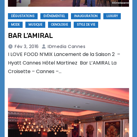
DÉGUSTATIONS
EVÉNEMENTIEL
INAUGURATION
LUXURY
MODE
MUSIQUE
OENOLOGIE
STYLE DE VIE
BAR L’AMIRAL
Fév 3, 2016
IDmedia Cannes
I LOVE FOOD N’MIX Lancement de la Saison 2 –
Hyatt Cannes Hôtel Martinez Bar L’AMIRAL La
Croisette – Cannes –…