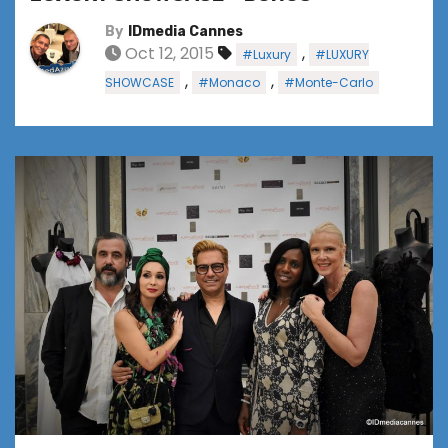
By
IDmedia Cannes
Oct 12, 2015
,
#Luxury
#LUXURY
,
,
SHOWCASE
#Monaco
#Monte-Carlo