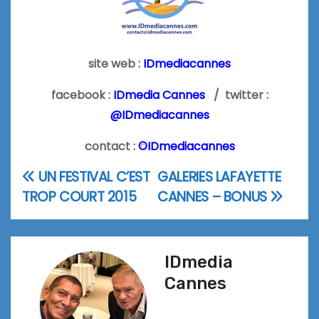
site web :
IDmediacannes
facebook :
IDmedia Cannes
/ twitter :
@IDmediacannes
contact :
©IDmediacannes
UN FESTIVAL C’EST
GALERIES LAFAYETTE
Navigation
TROP COURT 2015
CANNES – BONUS
de
l’article
IDmedia
Cannes