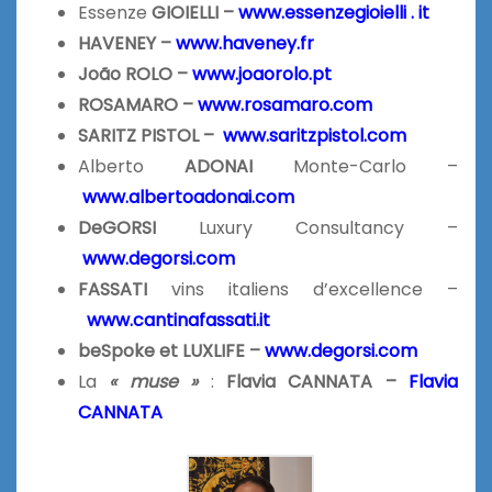
Essenze
GIOIELLI –
www.essenzegioielli . it
HAVENEY –
www.haveney.fr
João ROLO –
www.joaorolo.pt
ROSAMARO –
www.rosamaro.com
SARITZ PISTOL –
www.saritzpistol.com
Alberto
ADONAI
Monte-Carlo –
www.albertoadonai.com
DeGORSI
Luxury Consultancy –
www.degorsi.com
FASSATI
vins italiens d’excellence –
www.cantinafassati.it
beSpoke et LUXLIFE –
www.degorsi.com
La
« muse »
:
Flavia CANNATA –
Flavia
CANNATA