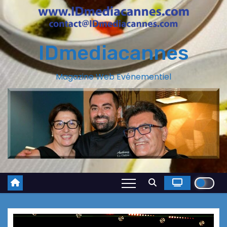
IDmediacannes
Magazine Web Evénementiel