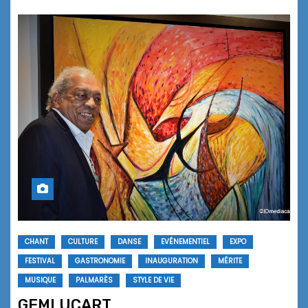
CHANT
CULTURE
DANSE
EVÉNEMENTIEL
EXPO
FESTIVAL
GASTRONOMIE
INAUGURATION
MÉRITE
MUSIQUE
PALMARÈS
STYLE DE VIE
GEMLUCART