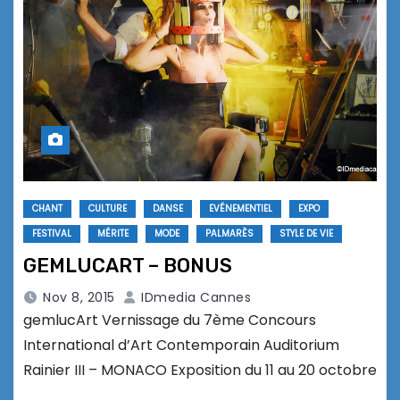
CHANT
CULTURE
DANSE
EVÉNEMENTIEL
EXPO
FESTIVAL
MÉRITE
MODE
PALMARÈS
STYLE DE VIE
GEMLUCART – BONUS
Nov 8, 2015
IDmedia Cannes
gemlucArt Vernissage du 7ème Concours
International d’Art Contemporain Auditorium
Rainier III – MONACO Exposition du 11 au 20 octobre