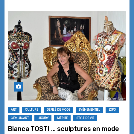
ART
CULTURE
DÉFILÉ DE MODE
EVÉNEMENTIEL
EXPO
GEMLUCART
LUXURY
MÉRITE
STYLE DE VIE
Bianca TOSTI … sculptures en mode