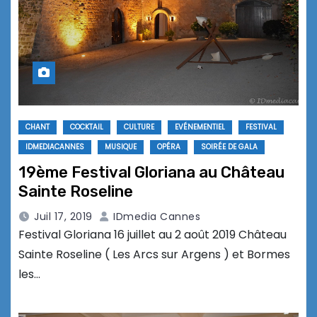
CHANT
COCKTAIL
CULTURE
EVÉNEMENTIEL
FESTIVAL
IDMEDIACANNES
MUSIQUE
OPÉRA
SOIRÉE DE GALA
19ème Festival Gloriana au Château
Sainte Roseline
Juil 17, 2019
IDmedia Cannes
Festival Gloriana 16 juillet au 2 août 2019 Château
Sainte Roseline ( Les Arcs sur Argens ) et Bormes
les…