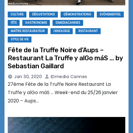
CULTURE
DÉGUSTATIONS
DÉMONSTRATIONS
EVÉNEMENTIEL
FÊTE
GASTRONOMIE
IDMEDIACANNES
MAÎTRE RESTAURATEUR
OENOLOGIE
RESTAURANT
STYLE DE VIE
Fête de la Truffe Noire d’Aups –
Restaurant La Truffe y alGo máS … by
Sebastian Gaillard
Jan 30, 2020
IDmedia Cannes
27ème Fête de la Truffe Noire Restaurant La
Truffe y alGo máS … Week-end du 25/26 janvier
2020 – Aups…