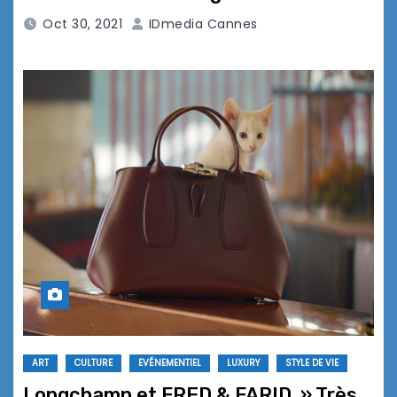
Oct 30, 2021
IDmedia Cannes
ART
CULTURE
EVÉNEMENTIEL
LUXURY
STYLE DE VIE
Longchamp et FRED & FARID » Très