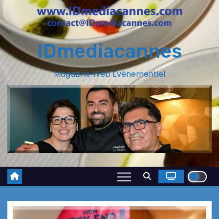
IDmediacannes
Magazine Web Evénementiel