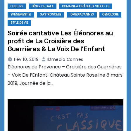
CULTURE
DÎNER DE GALA
DOMAINE & CHÂTEAUX VITICOLES
EVÉNEMENTIEL
GASTRONOMIE
IDMEDIACANNES
OENOLOGIE
STYLE DE VIE
Soirée caritative Les Éléonores au
profit de La Croisière des
Guerrières & La Voix De l’Enfant
Fév 10, 2019
IDmedia Cannes
Éléonores de Provence – Croisière des Guerrières
– Voix De l’Enfant Château Sainte Roseline 8 mars
2019, Journée de la…