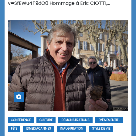
v=SfEWu4T9dO0 Hommage à Eric CIOTTI,…
CONFÉRENCE
CULTURE
DÉMONSTRATIONS
EVÉNEMENTIEL
FÊTE
IDMEDIACANNES
INAUGURATION
STYLE DE VIE