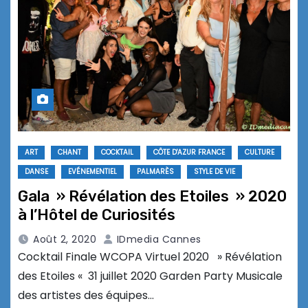
ART
CHANT
COCKTAIL
CÔTE D'AZUR FRANCE
CULTURE
DANSE
EVÉNEMENTIEL
PALMARÈS
STYLE DE VIE
Gala » Révélation des Etoiles » 2020
à l’Hôtel de Curiosités
Août 2, 2020
IDmedia Cannes
Cocktail Finale WCOPA Virtuel 2020 » Révélation
des Etoiles « 31 juillet 2020 Garden Party Musicale
des artistes des équipes…