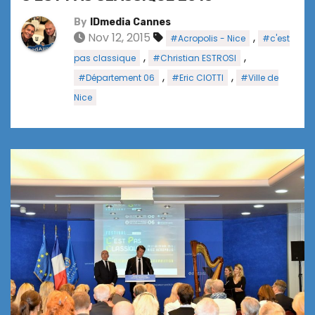
By
IDmedia Cannes
Nov 12, 2015
,
#Acropolis - Nice
#c'est
,
,
pas classique
#Christian ESTROSI
,
,
#Département 06
#Eric CIOTTI
#Ville de
Nice