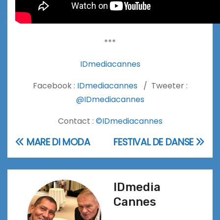
***
IDmediacannes
Facebook :
IDmediacannes
/ Tweeter :
@IDmediacannes
Contact :
©IDmediacannes
MARE DI MODA
FESTIVAL DE DANSE
Navigation
de
l’article
IDmedia
Cannes