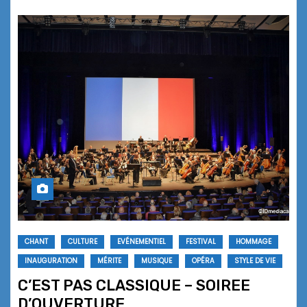
CHANT
CULTURE
EVÉNEMENTIEL
FESTIVAL
HOMMAGE
INAUGURATION
MÉRITE
MUSIQUE
OPÉRA
STYLE DE VIE
C’EST PAS CLASSIQUE – SOIREE
D’OUVERTURE