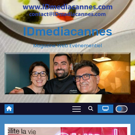
IDmediacannes
Magazine Web Evénementiel