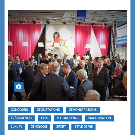
CONCOURS
DÉGUSTATIONS
DÉMONSTRATIONS
EVÉNEMENTIEL
EXPO
GASTRONOMIE
INAUGURATION
LUXURY
OENOLOGIE
SPORT
STYLE DE VIE