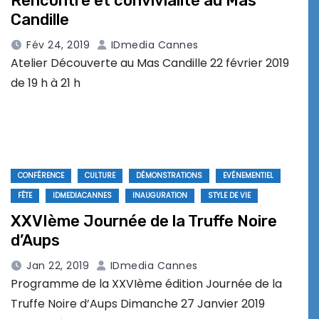
Rencontre et convivialité au Mas
Candille
Fév 24, 2019
IDmedia Cannes
Atelier Découverte au Mas Candille 22 février 2019
de 19 h à 21 h
CONFÉRENCE
CULTURE
DÉMONSTRATIONS
EVÉNEMENTIEL
FÊTE
IDMEDIACANNES
INAUGURATION
STYLE DE VIE
XXVIème Journée de la Truffe Noire
d’Aups
Jan 22, 2019
IDmedia Cannes
Programme de la XXVIème édition Journée de la
Truffe Noire d’Aups Dimanche 27 Janvier 2019