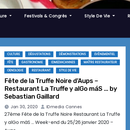
ture
Festivals & Congrès
Style De Vie
CULTURE
DÉGUSTATIONS
DÉMONSTRATIONS
EVÉNEMENTIEL
FÊTE
GASTRONOMIE
IDMEDIACANNES
MAÎTRE RESTAURATEUR
OENOLOGIE
RESTAURANT
STYLE DE VIE
Fête de la Truffe Noire d’Aups –
Restaurant La Truffe y alGo máS … by
Sebastian Gaillard
Jan 30, 2020
IDmedia Cannes
27ème Fête de la Truffe Noire Restaurant La Truffe
y alGo máS … Week-end du 25/26 janvier 2020 –