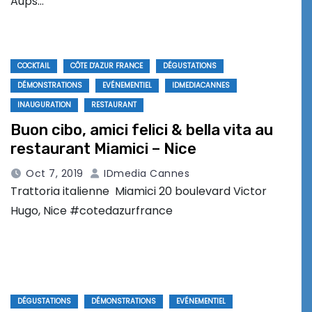
Aups…
COCKTAIL
CÔTE D'AZUR FRANCE
DÉGUSTATIONS
DÉMONSTRATIONS
EVÉNEMENTIEL
IDMEDIACANNES
INAUGURATION
RESTAURANT
Buon cibo, amici felici & bella vita au
restaurant Miamici – Nice
Oct 7, 2019
IDmedia Cannes
Trattoria italienne Miamici 20 boulevard Victor
Hugo, Nice #cotedazurfrance
DÉGUSTATIONS
DÉMONSTRATIONS
EVÉNEMENTIEL