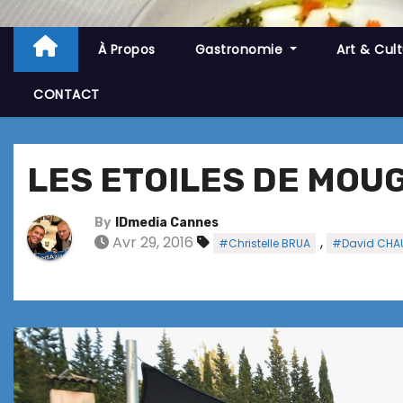
À Propos
Gastronomie
Art & Cul
CONTACT
LES ETOILES DE MOU
By
IDmedia Cannes
Avr 29, 2016
,
#Christelle BRUA
#David CHA