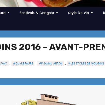
ture
Festivals & Congrès
Style De Vie
GINS 2016 – AVANT-PRE
,
,
,
UVAC
#David FAURE
#Frédéric ANTON
#LES ETOILES DE MOUGINS