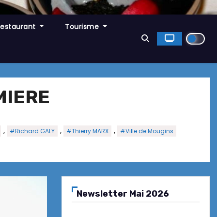
Restaurant
Tourisme
MIERE
,
,
,
#Richard GALY
#Thierry MARX
#Ville de Mougins
Newsletter Mai 2026