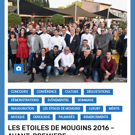
CONCOURS
CONFÉRENCE
CULTURE
DÉGUSTATIONS
DÉMONSTRATIONS
EVÉNEMENTIEL
HOMMAGE
INAUGURATION
LES ETOILES DE MOUGINS
LUXURY
MÉRITE
MUSIQUE
OENOLOGIE
PALMARÈS
REMERCIEMENTS
LES ETOILES DE MOUGINS 2016 –