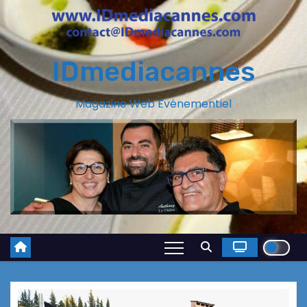
IDmediacannes
Magazine Web Evénementiel