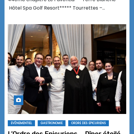
Hôtel Spa Golf Resort***** Tourrettes –…
EVÉNEMENTIEL
GASTRONOMIE
ORDRE DES EPICURIENS
L’Ordre des Epicuriens … Dîner étoilé