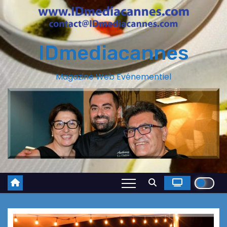
IDmediacannes
Magazine Web Evénementiel