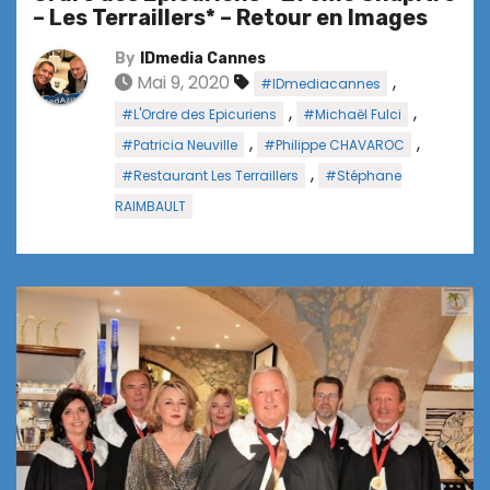
– Les Terraillers* – Retour en Images
By
IDmedia Cannes
Mai 9, 2020
,
#IDmediacannes
,
,
#L'Ordre des Epicuriens
#Michaël Fulci
,
,
#Patricia Neuville
#Philippe CHAVAROC
,
#Restaurant Les Terraillers
#Stéphane
RAIMBAULT