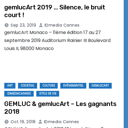
gemlucArt 2019 … Silence, le bruit
court !
Sep 23, 2019
IDmedia Cannes
gemlucArt Monaco – 11ème édition 17 au 27
septembre 2019 Auditorium Rainier III Boulevard
Louis II, 98000 Monaco
ART
COCKTAIL
CULTURE
EVÉNEMENTIEL
GEMLUCART
IDMEDIACANNES
STYLE DE VIE
GEMLUC & gemlucArt – Les gagnants
2018
Oct 19, 2018
IDmedia Cannes