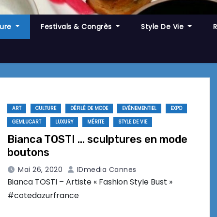
ture
Festivals & Congrès
Style De Vie
ART
CULTURE
DÉFILÉ DE MODE
EVÉNEMENTIEL
EXPO
GEMLUCART
LUXURY
MÉRITE
STYLE DE VIE
Bianca TOSTI … sculptures en mode
boutons
Mai 26, 2020
IDmedia Cannes
Bianca TOSTI – Artiste « Fashion Style Bust »
#cotedazurfrance