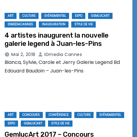
ART
CULTURE
EVÉNEMENTIEL
EXPO
GEMLUCART
IDMEDIACANNES
INAUGURATION
STYLE DE VIE
4 artistes inaugurent la nouvelle
galerie legend à Juan-les-Pins
Mai 2, 2018
IDmedia Cannes
Bianca, Sylvie, Carole et Jerry Galerie Legend Bd
Edouard Baudoin – Juan-les-Pins
ART
CONCOURS
CONFÉRENCE
CULTURE
EVÉNEMENTIEL
EXPO
GEMLUCART
STYLE DE VIE
GemlucArt 2017 – Concours