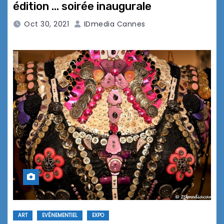
édition … soirée inaugurale
Oct 30, 2021
IDmedia Cannes
ART
EVÉNEMENTIEL
EXPO