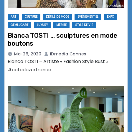
ART
CULTURE
DÉFILÉ DE MODE
EVÉNEMENTIEL
EXPO
GEMLUCART
LUXURY
MÉRITE
STYLE DE VIE
Bianca TOSTI … sculptures en mode
boutons
Mai 26, 2020
IDmedia Cannes
Bianca TOSTI – Artiste « Fashion Style Bust »
#cotedazurfrance