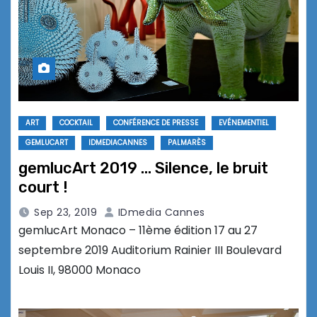
ART
COCKTAIL
CONFÉRENCE DE PRESSE
EVÉNEMENTIEL
GEMLUCART
IDMEDIACANNES
PALMARÈS
gemlucArt 2019 … Silence, le bruit
court !
Sep 23, 2019
IDmedia Cannes
gemlucArt Monaco – 11ème édition 17 au 27
septembre 2019 Auditorium Rainier III Boulevard
Louis II, 98000 Monaco