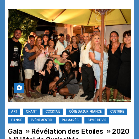
ART
CHANT
COCKTAIL
CÔTE D'AZUR FRANCE
CULTURE
DANSE
EVÉNEMENTIEL
PALMARÈS
STYLE DE VIE
Gala » Révélation des Etoiles » 2020