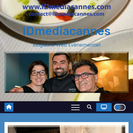
IDmediacannes
Magazine Web Evénementiel