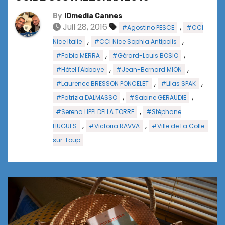
By
IDmedia Cannes
Juil 28, 2016
,
#Agostino PESCE
#CCI
,
,
Nice Italie
#CCI Nice Sophia Antipolis
,
,
#Fabio MERRA
#Gérard-Louis BOSIO
,
,
#Hôtel l'Abbaye
#Jean-Bernard MION
,
,
#Laurence BRESSON PONCELET
#Lilas SPAK
,
,
#Patrizia DALMASSO
#Sabine GERAUDIE
,
#Serena LIPPI DELLA TORRE
#Stéphane
,
,
HUGUES
#Victoria RAVVA
#Ville de La Colle-
sur-Loup