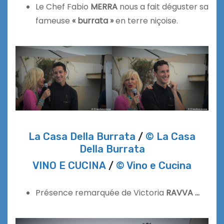
Le Chef Fabio
MERRA
nous a fait déguster sa
fameuse
« burrata »
en terre niçoise.
La Casa Della Burrata
/
© La Casa
Della Burrata
VINO E CUCINA
/
© Vino e Cucina
Présence remarquée de Victoria
RAVVA …