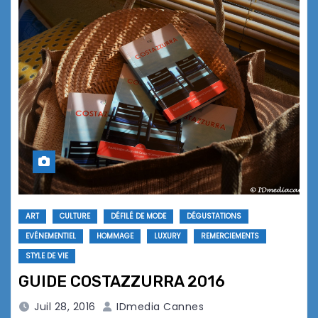
ART
CULTURE
DÉFILÉ DE MODE
DÉGUSTATIONS
EVÉNEMENTIEL
HOMMAGE
LUXURY
REMERCIEMENTS
STYLE DE VIE
GUIDE COSTAZZURRA 2016
Juil 28, 2016
IDmedia Cannes