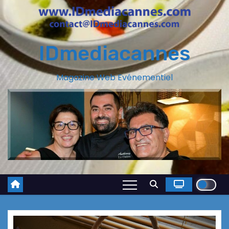
IDmediacannes
Magazine Web Evénementiel