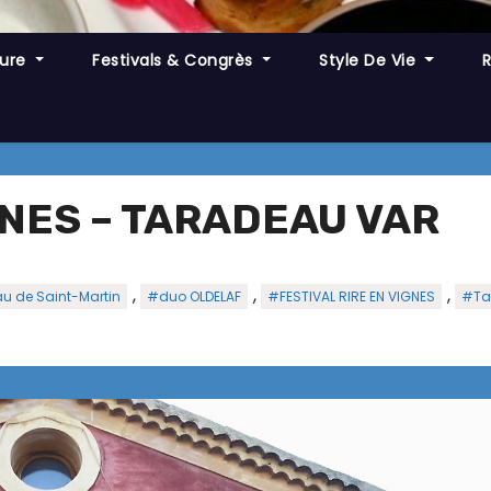
ture
Festivals & Congrès
Style De Vie
GNES – TARADEAU VAR
,
,
,
 de Saint-Martin
#duo OLDELAF
#FESTIVAL RIRE EN VIGNES
#Ta