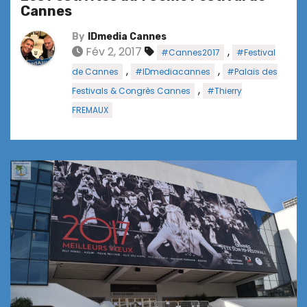
Cannes
By
IDmedia Cannes
Fév 2, 2017
,
#Cannes2017
#Festival
,
,
de Cannes
#IDmediacannes
#Palais des
,
Festivals & Congrès Cannes
#Thierry
FREMAUX