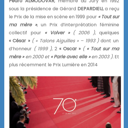
Pedro ALMODOVAR
, membre du Jury en 1992
sous la présidence de Gérard
DEPARDIEU,
a reçu
le Prix de la mise en scène en 1999 pour
« Tout sur
ma mère »
, un Prix d’interprétation féminine
collectif pour
« Volver »
( 2006 )
, quelques
« César »
( « Talons Aiguilles » – 1993 )
dont un
d’honneur
( 1999 )
, 2
« Oscar »
(
« Tout sur ma
mère »
en 2000 et
« Parle avec elle »
en 2003 ).
Et
plus récemment le Prix Lumière en 2014