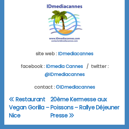
site web :
IDmediacannes
facebook :
IDmedia Cannes
/ twitter :
@IDmediacannes
contact :
©IDmediacannes
Restaurant
20ème Kermesse aux
Navigation
Vegan Gorilla –
Poissons – Rallye Déjeuner
de
Nice
Presse
l’article