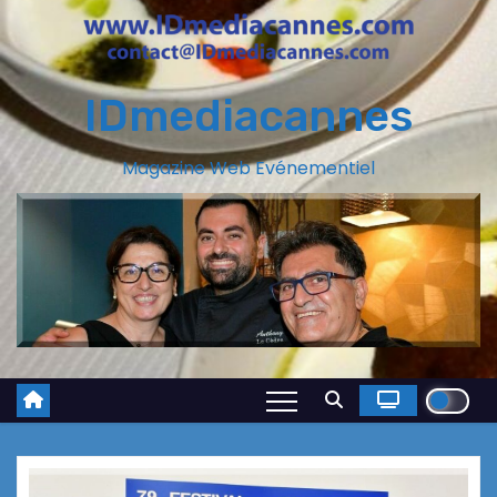
IDmediacannes
Magazine Web Evénementiel