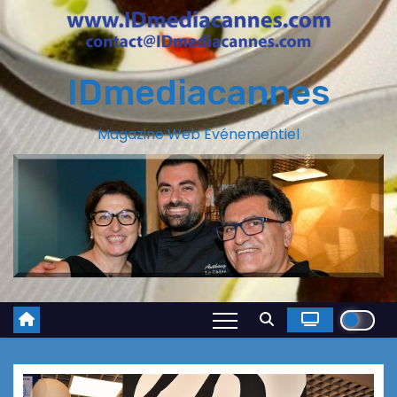
IDmediacannes
Magazine Web Evénementiel