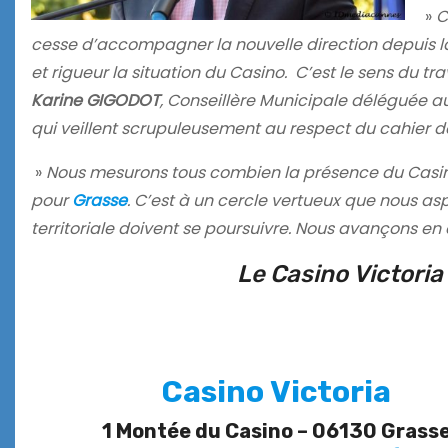
»
C
cesse d’accompagner la nouvelle direction depuis la 
et rigueur la situation du Casino.
C’est le sens du tra
Karine GIGODOT
, Conseillère Municipale déléguée aux
qui veillent scrupuleusement au respect du cahier 
»
Nous mesurons tous combien la présence du Casino 
pour
Grasse
. C’est à un cercle vertueux que nous as
territoriale doivent se poursuivre. Nous avançons en
Le Casino Victoria 
Casino Victoria
1 Montée du Casino – 06130 Grass