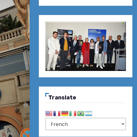
Translate