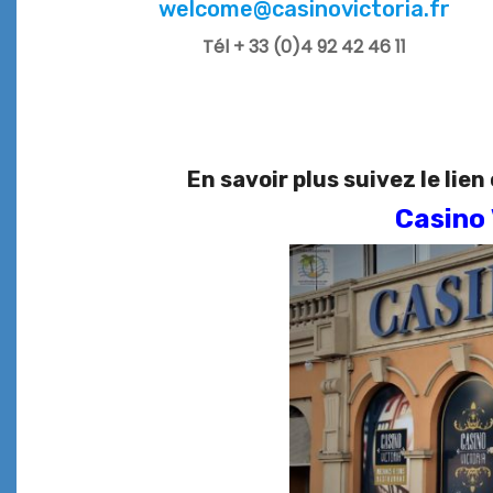
welcome@casinovictoria.fr
Tél + 33 (0)4 92 42 46 11
En savoir plus suivez le lie
Casino 