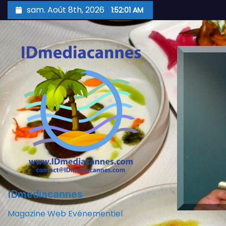
Skip
sam. Août 8th, 2026
1:52:03 AM
to
content
IDmediacannes
Magazine Web Evénementiel