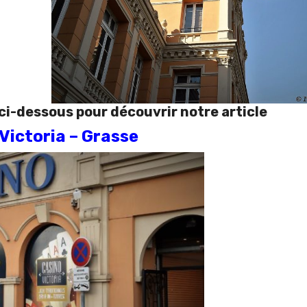
n ci-dessous pour découvrir notre article
Victoria – Grasse