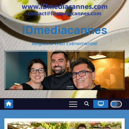
IDmediacannes
Magazine Web Evénementiel