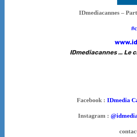
IDmediacannes – Part
#c
www.i
IDmediacannes … Le ch
Facebook :
IDmedia C
Instagram :
@idmedia
contac