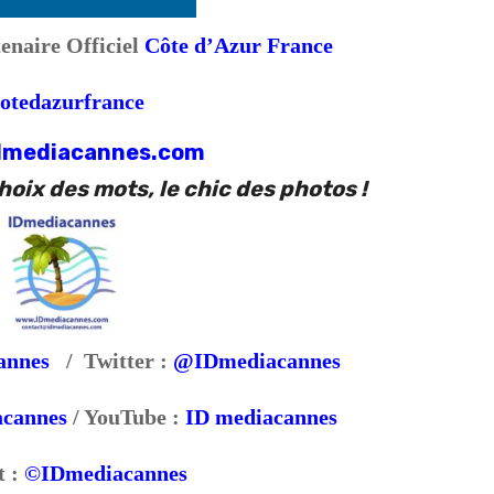
enaire Officiel
Côte d’Azur France
otedazurfrance
dmediacannes.com
oix des mots, le chic des photos !
annes
/ Twitter :
@IDmediacannes
cannes
/ YouTube :
ID mediacannes
t :
©IDmediacannes