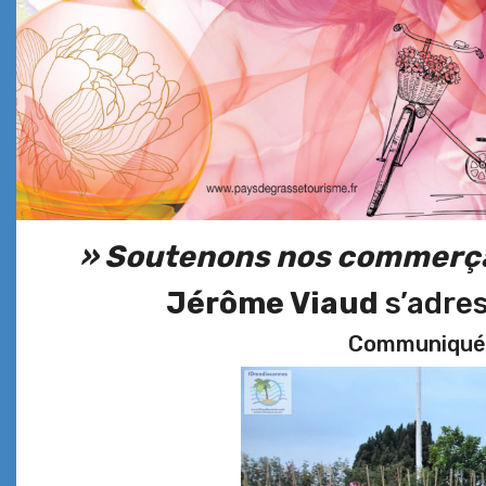
» Soutenons nos commerç
Jérôme Viaud
s’adre
Commu