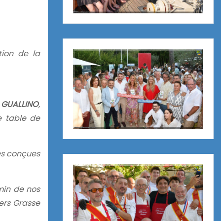
tion de la
 GUALLINO
,
e table de
hes conçues
min de nos
vers Grasse