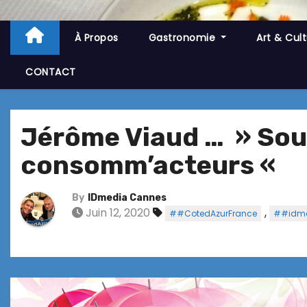
À Propos
Gastronomie
Art & Cul
CONTACT
Jérôme Viaud … » So
consomm’acteurs «
By
IDmedia Cannes
Juin 12, 2020
,
##CotedAzurFrance
##idme