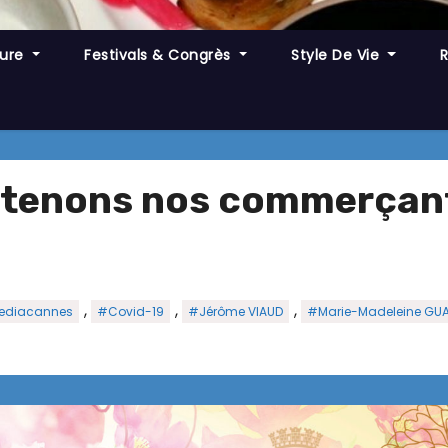
ture
Festivals & Congrès
Style De Vie
utenons nos commerçan
,
,
,
diacannes
#Covid-19
#Jérôme VIAUD
#Marie-Madeleine GUA