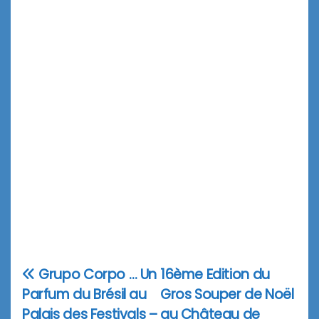
Grupo Corpo … Un
16ème Edition du
Navigation
Parfum du Brésil au
Gros Souper de Noël
de
Palais des Festivals –
au Château de