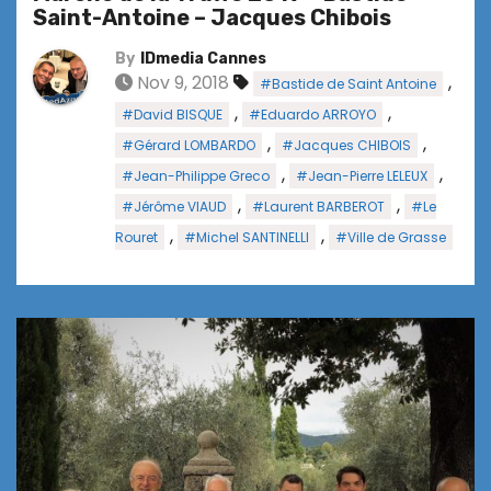
Saint-Antoine – Jacques Chibois
By
IDmedia Cannes
Nov 9, 2018
,
#Bastide de Saint Antoine
,
,
#David BISQUE
#Eduardo ARROYO
,
,
#Gérard LOMBARDO
#Jacques CHIBOIS
,
,
#Jean-Philippe Greco
#Jean-Pierre LELEUX
,
,
#Jérôme VIAUD
#Laurent BARBEROT
#Le
,
,
Rouret
#Michel SANTINELLI
#Ville de Grasse