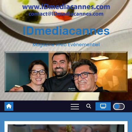
IDmediacannes
Magazine Web Evénementiel