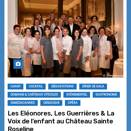
CHANT
COCKTAIL
DÉGUSTATIONS
DÎNER DE GALA
DOMAINE & CHÂTEAUX VITICOLES
EVÉNEMENTIEL
GASTRONOMIE
IDMEDIACANNES
OENOLOGIE
OPÉRA
Les Eléonores, Les Guerrières & La
Voix de l’enfant au Château Sainte
Roseline