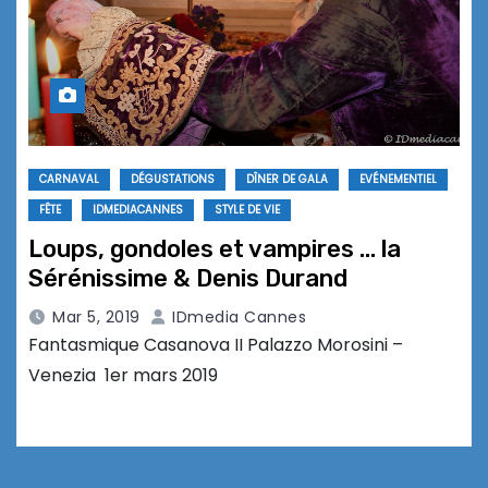
CARNAVAL
DÉGUSTATIONS
DÎNER DE GALA
EVÉNEMENTIEL
FÊTE
IDMEDIACANNES
STYLE DE VIE
Loups, gondoles et vampires … la
Sérénissime & Denis Durand
Mar 5, 2019
IDmedia Cannes
Fantasmique Casanova II Palazzo Morosini –
Venezia 1er mars 2019