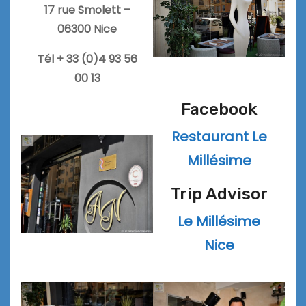
17 rue Smolett –
06300 Nice
Tél + 33 (0)4 93 56
00 13
Facebook
Restaurant Le
Millésime
Trip Advisor
Le Millésime
Nice