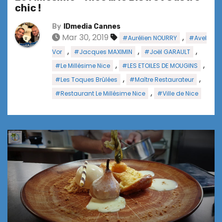
chic !
By
IDmedia Cannes
Mar 30, 2019
,
#Aurélien NOURRY
#Avel
,
,
,
Vor
#Jacques MAXIMIN
#Joël GARAULT
,
,
#Le Millésime Nice
#LES ETOILES DE MOUGINS
,
,
#Les Toques Brûlées
#Maître Restaurateur
,
#Restaurant Le Millésime Nice
#Ville de Nice