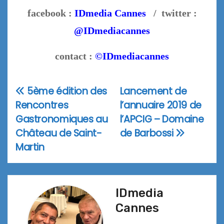
facebook :
IDmedia Cannes
/ twitter :
@IDmediacannes
contact :
©IDmediacannes
5ème édition des
Lancement de
Navigation
Rencontres
l’annuaire 2019 de
de
Gastronomiques au
l’APCIG – Domaine
l’article
Château de Saint-
de Barbossi
Martin
IDmedia
Cannes