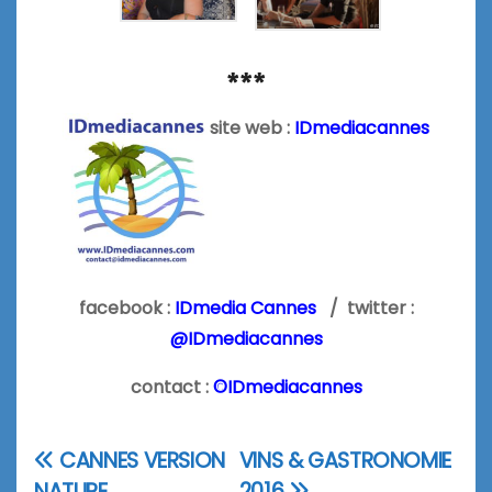
***
site web :
IDmediacannes
facebook :
IDmedia Cannes
/ twitter :
@IDmediacannes
contact :
©IDmediacannes
CANNES VERSION
VINS & GASTRONOMIE
Navigation
NATURE
2016