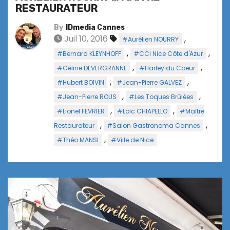
RESTAURATEUR
By
IDmedia Cannes
Juil 10, 2016
,
#Aurélien NOURRY
,
,
#Bernard KLEYNHOFF
#CCI Nice Côte d'Azur
,
,
#Céline DEVERGRANNE
#Harley du Coeur
,
,
#Hubert BOIVIN
#Jean-Pierre GALVEZ
,
,
#Jean-Pierre ROUS
#Les Toques Brûlées
,
,
#Lionel FEVRIER
#Loïc CHIAPELLO
#Maître
,
,
Restaurateur
#Salon Gastronoma Cannes
,
#Théo MANSI
#Ville de Nice