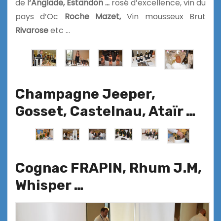
de l
‘Anglade, Estandon …
rosé d’excellence, vin du
pays d’Oc
Roche
Mazet,
Vin mousseux Brut
Rivarose
etc …
Champagne Jeeper,
Gosset, Castelnau, Ataïr …
Cognac FRAPIN, Rhum J.M,
Whisper …