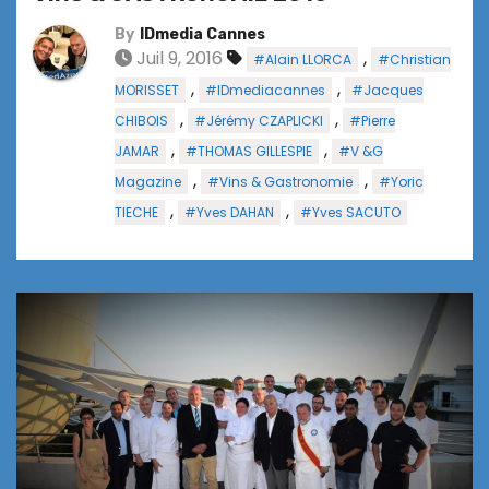
By
IDmedia Cannes
Juil 9, 2016
,
#Alain LLORCA
#Christian
,
,
MORISSET
#IDmediacannes
#Jacques
,
,
CHIBOIS
#Jérémy CZAPLICKI
#Pierre
,
,
JAMAR
#THOMAS GILLESPIE
#V &G
,
,
Magazine
#Vins & Gastronomie
#Yoric
,
,
TIECHE
#Yves DAHAN
#Yves SACUTO