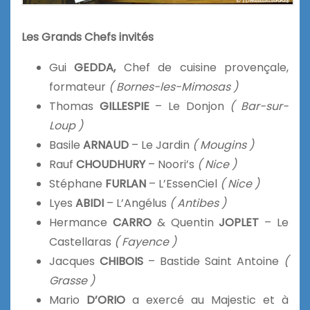
Les Grands Chefs invités
Gui
GEDDA,
Chef de cuisine provençale,
formateur
( Bornes-les-Mimosas )
Thomas
GILLESPIE
– Le Donjon
( Bar-sur-
Loup )
Basile
ARNAUD
– Le Jardin
( Mougins )
Rauf
CHOUDHURY
– Noori’s
( Nice )
Stéphane
FURLAN
– L’EssenCiel
( Nice )
Lyes
ABIDI
– L’Angélus
( Antibes )
Hermance
CARRO
& Quentin
JOPLET
– Le
Castellaras
( Fayence )
Jacques
CHIBOIS
– Bastide Saint Antoine
(
Grasse )
Mario
D’ORIO
a exercé au Majestic et à