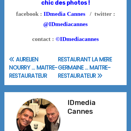
chic des photos !
facebook :
IDmedia Cannes
/ twitter :
@IDmediacannes
contact :
©IDmediacannes
AURELIEN
RESTAURANT LA MERE
Navigation
NOURRY … MAITRE-
GERMAINE … MAITRE-
de
RESTAURATEUR
RESTAURATEUR
l’article
IDmedia
Cannes