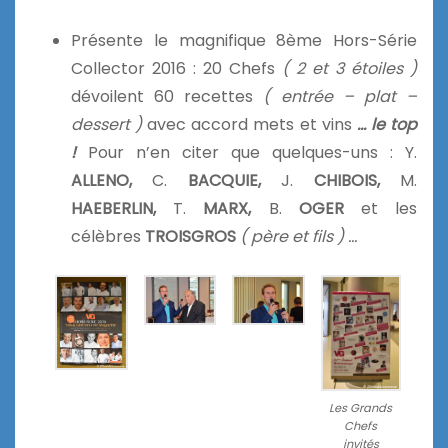
Présente le magnifique 8ème Hors-Série
Collector 2016 : 20 Chefs
( 2 et 3 étoiles )
dévoilent 60 recettes
( entrée – plat –
dessert )
avec accord mets et vins
… le top
!
Pour n’en citer que quelques-uns : Y.
ALLENO,
C.
BACQUIE,
J.
CHIBOIS,
M.
HAEBERLIN,
T.
MARX,
B.
OGER
et les
célèbres
TROISGROS
(
père et fils ) …
Les Grands
Chefs
invités