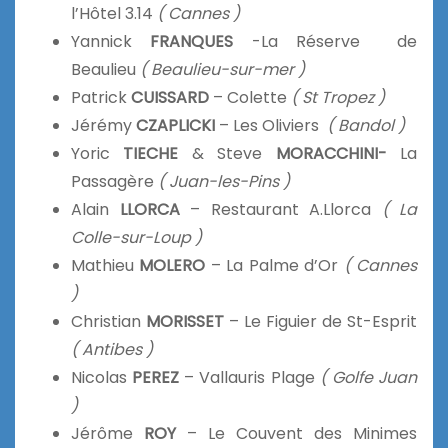
l’Hôtel 3.14
( Cannes )
Yannick
FRANQUES
-La Réserve de
Beaulieu
( Beaulieu-sur-mer )
Patrick
CUISSARD
– Colette
( St Tropez )
Jérémy
CZAPLICKI
– Les Oliviers
( Bandol )
Yoric
TIECHE
& Steve
MORACCHINI-
La
Passagère
( Juan-les-Pins )
Alain
LLORCA
– Restaurant A.Llorca
( La
Colle-sur-Loup )
Mathieu
MOLERO
– La Palme d’Or
( Cannes
)
Christian
MORISSET
– Le Figuier de St-Esprit
( Antibes )
Nicolas
PEREZ
– Vallauris Plage
( Golfe Juan
)
Jérôme
ROY
– Le Couvent des Minimes