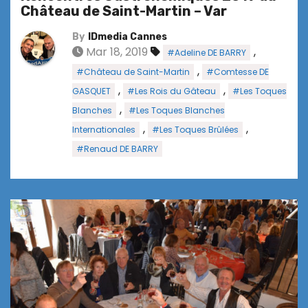
Château de Saint-Martin – Var
By
IDmedia Cannes
Mar 18, 2019
,
#Adeline DE BARRY
,
#Château de Saint-Martin
#Comtesse DE
,
,
GASQUET
#Les Rois du Gâteau
#Les Toques
,
Blanches
#Les Toques Blanches
,
,
Internationales
#Les Toques Brûlées
#Renaud DE BARRY