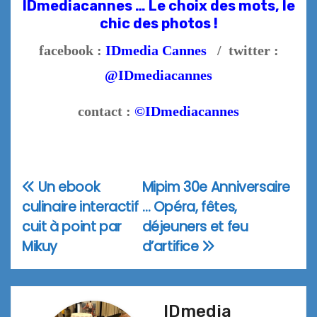
IDmediacannes … Le choix des mots, le
chic des photos !
facebook :
IDmedia Cannes
/ twitter :
@IDmediacannes
contact :
©IDmediacannes
Un ebook
Mipim 30e Anniversaire
Navigation
culinaire interactif
… Opéra, fêtes,
de
cuit à point par
déjeuners et feu
l’article
Mikuy
d’artifice
IDmedia