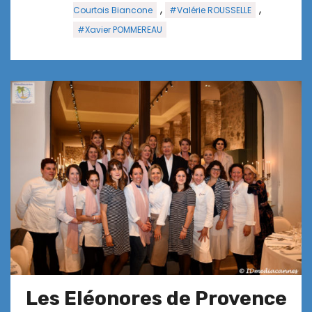
,
,
Courtois Biancone
#Valérie ROUSSELLE
#Xavier POMMEREAU
Les Eléonores de Provence