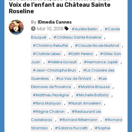
Voix de l’enfant au Château Sainte
Roseline
By
IDmedia Cannes
Mar 10, 2019
,
#Aurélie Bertin
#Carole
,
,
Bouquet
#Château Sainte Roseline
,
,
#Christina Rebuffel
#Claude Nicole Martinot
,
,
#Clotilde Lebec
#Edith Pereira
#Gilles San
,
,
,
Juan
#Hélène Esnault
#Hermance Joplet
,
#Jean-Christophe Brun
#La Croisière des
,
,
Guerrières
#La Voix de l'Enfant
#Les
,
,
Eléonores de Provence
#Martine Brousse
,
,
#Matthieu Peyrègne
#Michelle Battista
,
,
#Nina Maloyan
#Norah Amsellem
,
#Régine Chokron
#Restaurant Les
,
,
Castellaras
#Richard Rittelmann
#Richard
,
,
Strambio
#Sabrina Puccetti
#Sophie